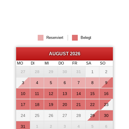
Reserviert
Belegt
AUGUST 2026
MO
DI
MI
DO
FR
SA
SO
27
28
29
30
31
1
2
3
4
5
6
7
8
9
10
11
12
13
14
15
16
17
18
19
20
21
22
23
24
25
26
27
28
29
30
31
1
2
3
4
5
6