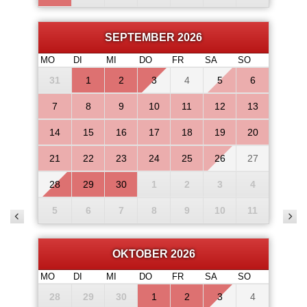
SEPTEMBER 2026
MO
DI
MI
DO
FR
SA
SO
31
1
2
3
4
5
6
7
8
9
10
11
12
13
14
15
16
17
18
19
20
21
22
23
24
25
26
27
28
29
30
1
2
3
4
5
6
7
8
9
10
11
OKTOBER 2026
MO
DI
MI
DO
FR
SA
SO
28
29
30
1
2
3
4