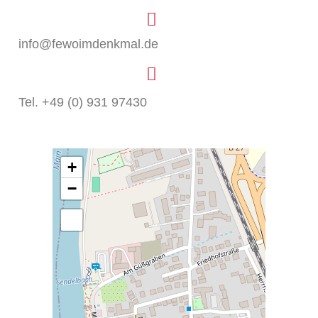
info@fewoimdenkmal.de
Bitte beachten Sie die Datenschutzerklärung/AGB. Mit
Tel. +49 (0) 931 97430
dem Abesenden des Formulars bestätigen Sie die
Kenntnisnahme.
Lesen Sie mehr unter
www.fewoimdenkmal.de
+
Anfrage senden
−