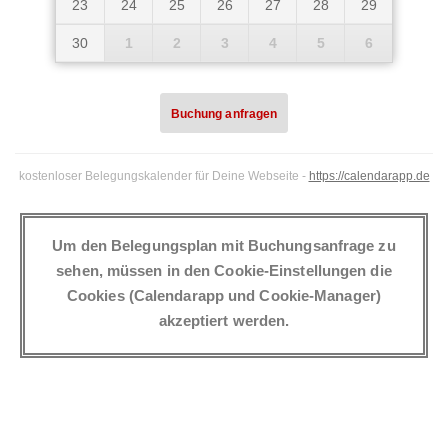
23
24
25
26
27
28
29
30
1
2
3
4
5
6
Buchung anfragen
Buchung anfragen
kostenloser Belegungskalender für Deine Webseite -
https://calendarapp.de
Ihr Name
Um den Belegungsplan mit Buchungsanfrage zu
sehen, müssen in den Cookie-Einstellungen die
Cookies (Calendarapp und Cookie-Manager)
Ihre Telefonnummer
akzeptiert werden.
E-Mailadresse